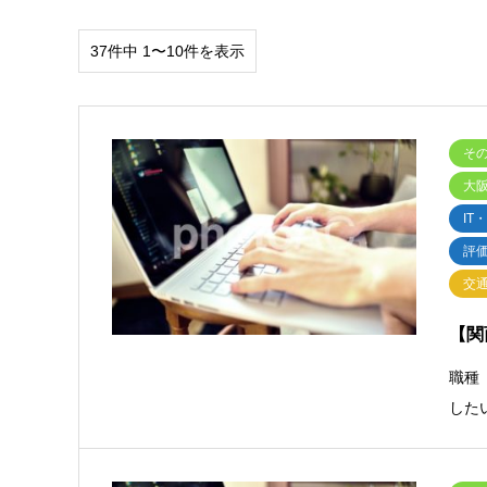
37件中 1〜10件を表示
そ
大
IT
評
交
【関
職種
した