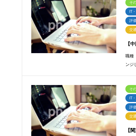
そ
IT
評
交
【中
職種
ンジ
そ
IT
評
交
【関