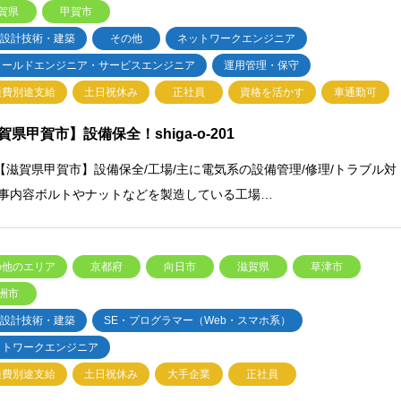
賀県
甲賀市
・設計技術・建築
その他
ネットワークエンジニア
ィールドエンジニア・サービスエンジニア
運用管理・保守
通費別途支給
土日祝休み
正社員
資格を活かす
車通勤可
賀県甲賀市】設備保全！shiga-o-201
【滋賀県甲賀市】設備保全/工場/主に電気系の設備管理/修理/トラブル対
仕事内容ボルトやナットなどを製造している工場…
の他のエリア
京都府
向日市
滋賀県
草津市
洲市
・設計技術・建築
SE・プログラマー（Web・スマホ系）
ットワークエンジニア
通費別途支給
土日祝休み
大手企業
正社員