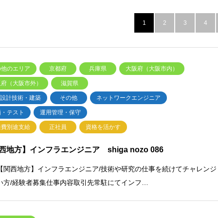
1
2
3
4
の他のエリア
京都府
兵庫県
大阪府（大阪市内）
阪府（大阪市外）
滋賀県
・設計技術・建築
その他
ネットワークエンジニア
価・テスト
運用管理・保守
通費別途支給
正社員
資格を活かす
西地方】インフラエンジニア shiga nozo 086
【関西地方】インフラエンジニア/技術や研究の仕事を続けてチャレンジ
い方/経験者募集仕事内容取引先常駐にてインフ…