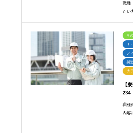
職種
たい
そ
IT
フ
製
大
【寮
234
職種
内容