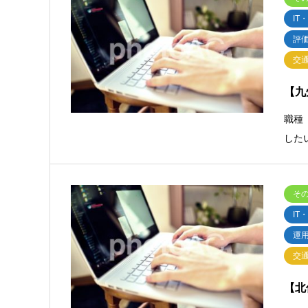
IT
評
交
【九
職種
した
そ
IT
運
交
【北