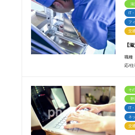
滋
IT
フ
交
【滋
職種
応/
そ
野
IT
ネ
交