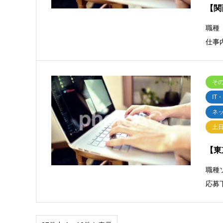
【関
職種
仕事
そ
IT
ネ
土
【東
職種
応募