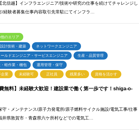
【北信越】インフラエンジニア/技術や研究の仕事を続けてチャレンジし
方/経験者募集仕事内容取引先常駐にてインフラ…
の他のエリア
・設計技術・建築
ネットワークエンジニア
ィールドエンジニア・サービスエンジニア
生産・品質管理
造・軽作業・梱包
運用管理・保守
手企業
未経験可
正社員
残業多い
資格を活かす
費無料】未経験大歓迎！建設業で働く第一歩です！shiga-o-
保守・メンテナンス/原子力発電所/原子燃料サイクル施設/電気工事/仕事
福井県敦賀市・青森県六ケ所村などでの電気工…