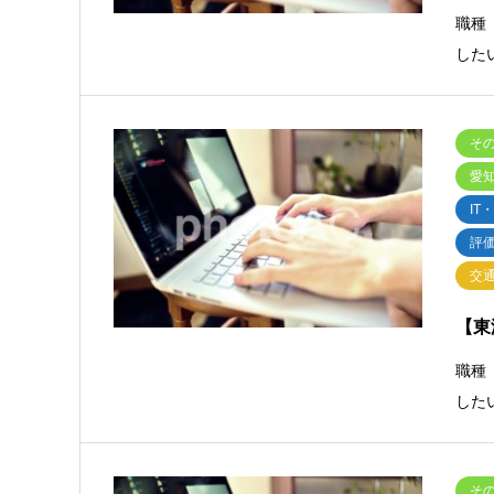
職種
した
そ
愛
IT
評
交
【東
職種
した
そ