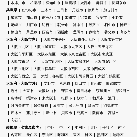
木津川市
相楽郡
福知山市
綴喜郡
綾部市
舞鶴市
長岡京市
兵庫県
たつの市
三木市
三田市
丹波市
伊丹市
加古川市
加東市
加西市
南あわじ市
姫路市
宍粟市
宝塚市
小野市
尼崎市
川西市
明石市
朝来市
洲本市
淡路市
相生市
神戸市
篠山市
芦屋市
西宮市
西脇市
豊岡市
赤穂市
養父市
高砂市
大阪府（大阪市内）
大阪市中央区
大阪市住之江区
大阪市住吉区
大阪市北区
大阪市城東区
大阪市大正区
大阪市天王寺区
大阪市平野区
大阪市旭区
大阪市東住吉区
大阪市東成区
大阪市東淀川区
大阪市此花区
大阪市浪速区
大阪市淀川区
大阪市港区
大阪市福島区
大阪市西区
大阪市西成区
大阪市西淀川区
大阪市都島区
大阪市阿倍野区
大阪市鶴見区
大阪府（大阪市外）
交野市
八尾市
吹田市
和泉市
四条畷市
堺市
大東市
大阪狭山市
守口市
富田林市
寝屋川市
岸和田市
島本町
摂津市
東大阪市
松原市
枚方市
柏原市
池田市
河内長野市
泉佐野市
泉南市
泉大津市
箕面市
羽曳野市
茨木市
藤井寺市
豊中市
貝塚市
門真市
阪南市
高槻市
高石市
愛知県（名古屋市内）
中区
中川区
中村区
北区
千種区
南区
名東区
天白区
守山区
昭和区
東区
港区
熱田区
瑞穂区