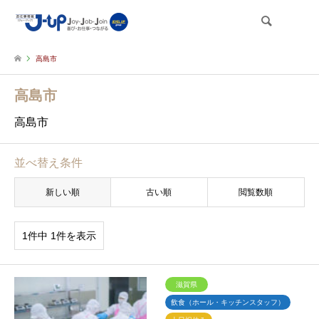
検索
高島市
高島市
高島市
並べ替え条件
新しい順
古い順
閲覧数順
1件中 1件を表示
滋賀県
飲食（ホール・キッチンスタッフ）