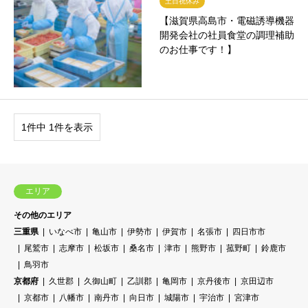
土日祝休み
【滋賀県高島市・電磁誘導機器
開発会社の社員食堂の調理補助
のお仕事です！】
1件中 1件を表示
エリア
その他のエリア
三重県
いなべ市
亀山市
伊勢市
伊賀市
名張市
四日市市
尾鷲市
志摩市
松坂市
桑名市
津市
熊野市
菰野町
鈴鹿市
鳥羽市
京都府
久世郡
久御山町
乙訓郡
亀岡市
京丹後市
京田辺市
京都市
八幡市
南丹市
向日市
城陽市
宇治市
宮津市