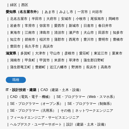
緑区
西区
愛知県（名古屋市外）
あま市
みよし市
一宮市
刈谷市
北名古屋市
半田市
大府市
安城市
小牧市
尾張旭市
岡崎市
岩倉市
常滑市
弥富市
愛西市
新城市
日進市
春日井市
東海市
江南市
津島市
清須市
瀬戸市
犬山市
田原市
知多市
知立市
碧南市
稲沢市
蒲郡市
西尾市
豊川市
豊明市
豊橋市
豊田市
長久手市
高浜市
滋賀県
多賀町
大津市
守山市
彦根市
愛荘町
東近江市
栗東市
湖南市
甲良町
甲賀市
米原市
草津市
蒲生郡日野町
蒲生郡竜王町
豊郷町
近江八幡市
野洲市
長浜市
高島市
職種
IT・設計技術・建築
CAD（建築・土木・設備）
CAD（電気・電子・機械）
SE・プログラマー（Web・スマホ系）
SE・プログラマー（オープン系）
SE・プログラマー（制御系）
SE・プログラマー（汎用系）
その他
ネットワークエンジニア
フィールドエンジニア・サービスエンジニア
ヘルプデスク・ユーザーサポート
設計（建築・土木・設備）