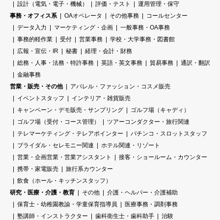
設計（電気・電子・機械）
評価・テスト
運用管理・保守
事務・オフィス系
OAオペレータ
その他事務
コールセンター
データ入力
マーケティング・企画
一般事務・OA事務
事務的軽作業
受付
営業事務
学校・大学事務・図書館
広報・宣伝・IR
秘書
経理・会計・財務
総務・人事・法務・特許事務
英語・英文事務
貿易事務
通訳・翻訳
金融事務
営業・販売・その他
アパレル・ファッション・コスメ販売
イベントスタッフ
インテリア・雑貨販売
キャンペーン・デモ販売・サンプリング
ゴルフ場（キャディ）
ゴルフ場（受付・コース管理）
ツアーコンダクター・旅行関連
テレマーケティング・テレアポインター
パチンコ・スロットスタッフ
ブライダル・セレモニー関連
ホテル関連・リゾート
営業・企画営業・営業アシスタント
接客・ショールーム・カウンター
携帯・家電販売
旅行系カウンター
飲食（ホール・キッチンスタッフ）
研究・医療・介護・教育
その他
介護・ヘルパー・介護補助
保育士・幼稚園教諭・学童保育指導員
医療事務・調剤事務
塾講師・インストラクター
歯科衛生士・歯科助手
治験