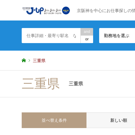
京阪神を中心にお仕事探しの
and
勤務地を選ぶ
or
三重県
三重県
三重県
並べ替え条件
新しい順