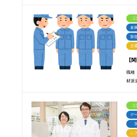
三
倉
製
交
【関
職種
材派
三
デ
シ