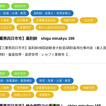
重県
四日市市
究・医療・介護・教育
薬剤師・栄養士・管理栄養士
フト勤務
交代勤務
交通費別途支給
年齢不問
正社員
格を活かす
車通勤可
駅から徒歩10分以内
重県四日市市】薬剤師 shiga minakyu 166
【三重県四日市市】薬剤師/病院経験者大歓迎/調剤薬局仕事内容《雇入
調剤・服薬指導・薬歴管理・レセプト業務等【…
重県
四日市市
護師・准看護師・看護補助
研究・医療・介護・教育
フト勤務
交代勤務
交通費別途支給
大手企業
年齢不問
社員
資格を活かす
車通勤可
重県四日市市】総合病院での看護師！ shiga minakyu 165