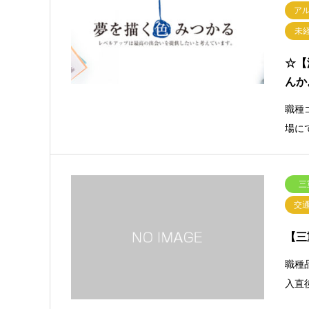
ア
未
☆【
んか
職種
場に
三
交
【三
職種
入直