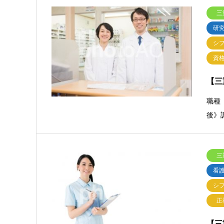
三
研
シ
資
【三
職種
後》
三
看
シ
正
【三