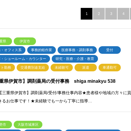
1
2
3
4
重県
伊賀市
務・オフィス系
事務的軽作業
医療事務・調剤事務
受付
客・ショールーム・カウンター
研究・医療・介護・教育
フト勤務
交通費別途支給
未経験可
派遣
車通勤可
重県伊賀市】調剤薬局の受付事務 shiga minakyu 538
【三重県伊賀市】調剤薬局/受付/事務仕事内容★患者様や地域の方々に
きるお仕事です！★未経験でも一から丁寧に指導…
勢市
大阪市城東区