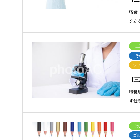
職種
クあ
三
そ
シ
【三
職種
す仕
そ
ゴ