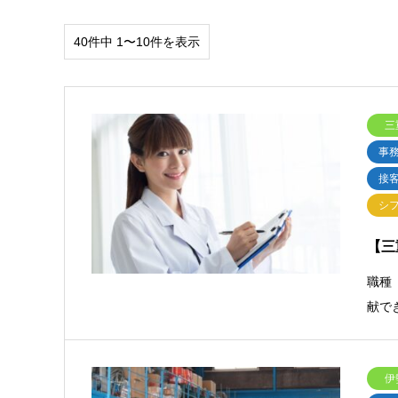
40件中 1〜10件を表示
三
事
接
シ
【三
職種
献で
伊