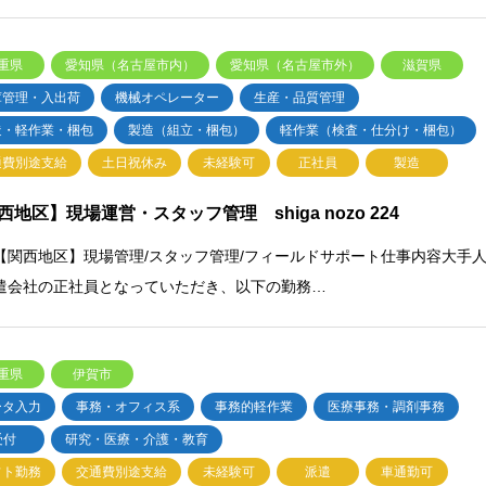
重県
愛知県（名古屋市内）
愛知県（名古屋市外）
滋賀県
庫管理・入出荷
機械オペレーター
生産・品質管理
造・軽作業・梱包
製造（組立・梱包）
軽作業（検査・仕分け・梱包）
通費別途支給
土日祝休み
未経験可
正社員
製造
西地区】現場運営・スタッフ管理 shiga nozo 224
【関西地区】現場管理/スタッフ管理/フィールドサポート仕事内容大手
遣会社の正社員となっていただき、以下の勤務…
重県
伊賀市
ータ入力
事務・オフィス系
事務的軽作業
医療事務・調剤事務
受付
研究・医療・介護・教育
フト勤務
交通費別途支給
未経験可
派遣
車通勤可