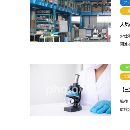
フ
一
人気
お仕事
関連
三
交
【三重
職種
環境