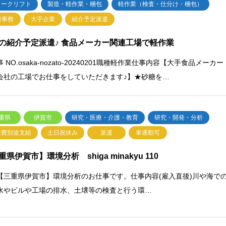
ォークリフト
製造・軽作業・梱包
軽作業（検査・仕分け・梱包）
般事務
大手企業
紹介予定派遣
の紹介予定派遣♪ 食品メーカー関連工場で軽作業
 NO.osaka-nozato-20240201職種軽作業仕事内容【大手食品メーカー
会社の工場でお仕事をしていただきます♪】★砂糖を…
重県
伊賀市
研究・医療・介護・教育
研究・開発・分析
通費別途支給
土日祝休み
派遣
車通勤可
県伊賀市】環境分析 shiga minakyu 110
【三重県伊賀市】環境分析のお仕事です。仕事内容(雇入直後)川や海で
水やビルや工場の排水、土壌等の検査と行う環…