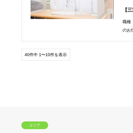
【三
職種
のお
40件中 1〜10件を表示
エリア