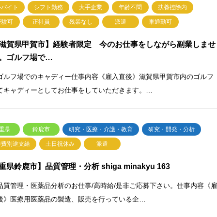
ルバイト
シフト勤務
大手企業
年齢不問
扶養控除内
経験可
正社員
残業なし
派遣
車通勤可
滋賀県甲賀市】経験者限定 今のお仕事をしながら副業しませ
。ゴルフ場で…
ゴルフ場でのキャディー仕事内容《雇入直後》滋賀県甲賀市内のゴルフ
てキャディーとしてお仕事をしていただきます。…
重県
鈴鹿市
研究・医療・介護・教育
研究・開発・分析
通費別途支給
土日祝休み
派遣
重県鈴鹿市】品質管理・分析 shiga minakyu 163
品質管理・医薬品分析のお仕事/高時給/是非ご応募下さい。仕事内容《
後》医療用医薬品の製造、販売を行っている企…