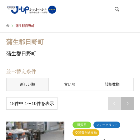
検索
蒲生郡日野町
蒲生郡日野町
蒲生郡日野町
並べ替え条件
新しい順
古い順
閲覧数順
18件中 1〜10件を表示


滋賀県
フォークリフト
交通費別途支給