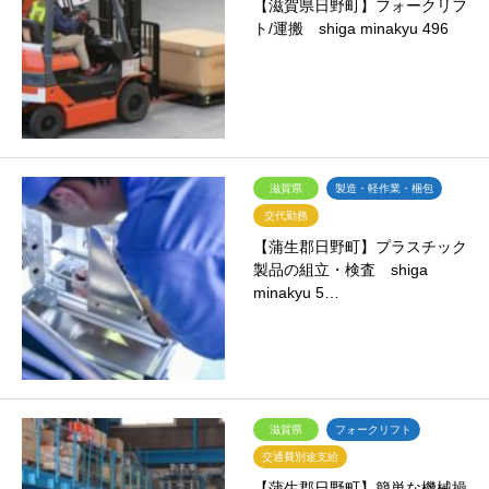
【滋賀県日野町】フォークリフ
ト/運搬 shiga minakyu 496
滋賀県
製造・軽作業・梱包
交代勤務
【蒲生郡日野町】プラスチック
製品の組立・検査 shiga
minakyu 5…
滋賀県
フォークリフト
交通費別途支給
【蒲生郡日野町】簡単な機械操