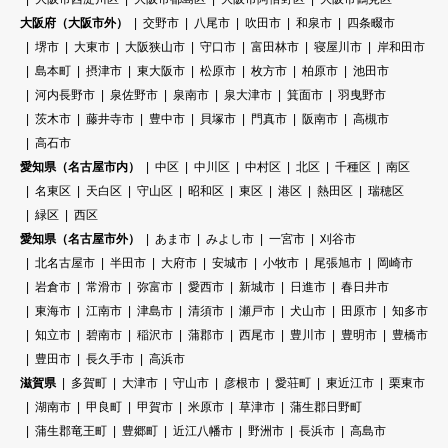
大阪府（大阪市外）
交野市
八尾市
吹田市
和泉市
四条畷市
堺市
大東市
大阪狭山市
守口市
富田林市
寝屋川市
岸和田市
島本町
摂津市
東大阪市
松原市
枚方市
柏原市
池田市
河内長野市
泉佐野市
泉南市
泉大津市
箕面市
羽曳野市
茨木市
藤井寺市
豊中市
貝塚市
門真市
阪南市
高槻市
高石市
愛知県（名古屋市内）
中区
中川区
中村区
北区
千種区
南区
名東区
天白区
守山区
昭和区
東区
港区
熱田区
瑞穂区
緑区
西区
愛知県（名古屋市外）
あま市
みよし市
一宮市
刈谷市
北名古屋市
半田市
大府市
安城市
小牧市
尾張旭市
岡崎市
岩倉市
常滑市
弥富市
愛西市
新城市
日進市
春日井市
東海市
江南市
津島市
清須市
瀬戸市
犬山市
田原市
知多市
知立市
碧南市
稲沢市
蒲郡市
西尾市
豊川市
豊明市
豊橋市
豊田市
長久手市
高浜市
滋賀県
多賀町
大津市
守山市
彦根市
愛荘町
東近江市
栗東市
湖南市
甲良町
甲賀市
米原市
草津市
蒲生郡日野町
蒲生郡竜王町
豊郷町
近江八幡市
野洲市
長浜市
高島市