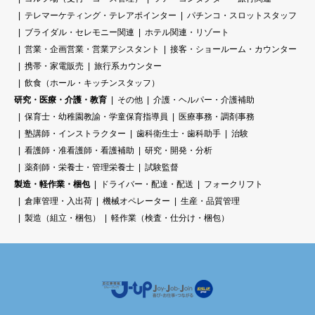
テレマーケティング・テレアポインター
パチンコ・スロットスタッフ
ブライダル・セレモニー関連
ホテル関連・リゾート
営業・企画営業・営業アシスタント
接客・ショールーム・カウンター
携帯・家電販売
旅行系カウンター
飲食（ホール・キッチンスタッフ）
研究・医療・介護・教育
その他
介護・ヘルパー・介護補助
保育士・幼稚園教諭・学童保育指導員
医療事務・調剤事務
塾講師・インストラクター
歯科衛生士・歯科助手
治験
看護師・准看護師・看護補助
研究・開発・分析
薬剤師・栄養士・管理栄養士
試験監督
製造・軽作業・梱包
ドライバー・配達・配送
フォークリフト
倉庫管理・入出荷
機械オペレーター
生産・品質管理
製造（組立・梱包）
軽作業（検査・仕分け・梱包）