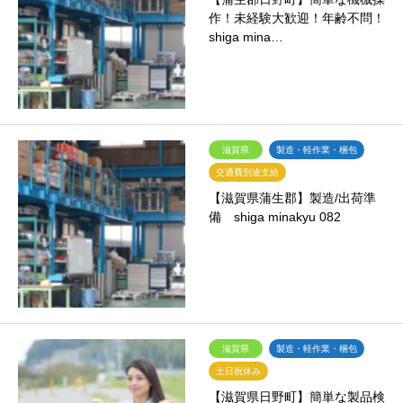
作！未経験大歓迎！年齢不問！
shiga mina…
滋賀県
製造・軽作業・梱包
交通費別途支給
【滋賀県蒲生郡】製造/出荷準
備 shiga minakyu 082
滋賀県
製造・軽作業・梱包
土日祝休み
【滋賀県日野町】簡単な製品検