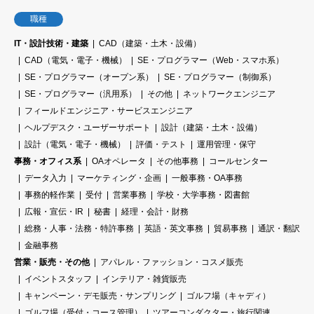
職種
IT・設計技術・建築
CAD（建築・土木・設備）
CAD（電気・電子・機械）
SE・プログラマー（Web・スマホ系）
SE・プログラマー（オープン系）
SE・プログラマー（制御系）
SE・プログラマー（汎用系）
その他
ネットワークエンジニア
フィールドエンジニア・サービスエンジニア
ヘルプデスク・ユーザーサポート
設計（建築・土木・設備）
設計（電気・電子・機械）
評価・テスト
運用管理・保守
事務・オフィス系
OAオペレータ
その他事務
コールセンター
データ入力
マーケティング・企画
一般事務・OA事務
事務的軽作業
受付
営業事務
学校・大学事務・図書館
広報・宣伝・IR
秘書
経理・会計・財務
総務・人事・法務・特許事務
英語・英文事務
貿易事務
通訳・翻訳
金融事務
営業・販売・その他
アパレル・ファッション・コスメ販売
イベントスタッフ
インテリア・雑貨販売
キャンペーン・デモ販売・サンプリング
ゴルフ場（キャディ）
ゴルフ場（受付・コース管理）
ツアーコンダクター・旅行関連