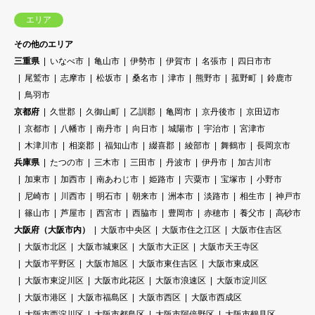
エリア
その他のエリア
三重県
いなべ市
亀山市
伊勢市
伊賀市
名張市
四日市市
尾鷲市
志摩市
松坂市
桑名市
津市
熊野市
菰野町
鈴鹿市
鳥羽市
京都府
久世郡
久御山町
乙訓郡
亀岡市
京丹後市
京田辺市
京都市
八幡市
南丹市
向日市
城陽市
宇治市
宮津市
木津川市
相楽郡
福知山市
綴喜郡
綾部市
舞鶴市
長岡京市
兵庫県
たつの市
三木市
三田市
丹波市
伊丹市
加古川市
加東市
加西市
南あわじ市
姫路市
宍粟市
宝塚市
小野市
尼崎市
川西市
明石市
朝来市
洲本市
淡路市
相生市
神戸市
篠山市
芦屋市
西宮市
西脇市
豊岡市
赤穂市
養父市
高砂市
大阪府（大阪市内）
大阪市中央区
大阪市住之江区
大阪市住吉区
大阪市北区
大阪市城東区
大阪市大正区
大阪市天王寺区
大阪市平野区
大阪市旭区
大阪市東住吉区
大阪市東成区
大阪市東淀川区
大阪市此花区
大阪市浪速区
大阪市淀川区
大阪市港区
大阪市福島区
大阪市西区
大阪市西成区
大阪市西淀川区
大阪市都島区
大阪市阿倍野区
大阪市鶴見区