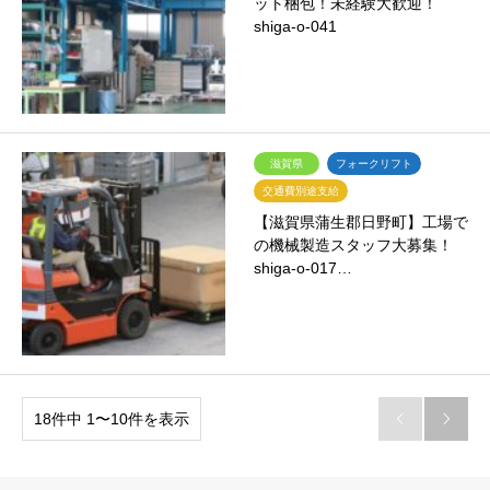
ット梱包！未経験大歓迎！
shiga-o-041
滋賀県
フォークリフト
交通費別途支給
【滋賀県蒲生郡日野町】工場で
の機械製造スタッフ大募集！
shiga-o-017…
18件中 1〜10件を表示

