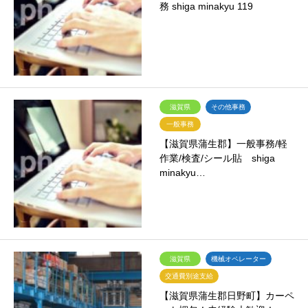
務 shiga minakyu 119
滋賀県
その他事務
一般事務
【滋賀県蒲生郡】一般事務/軽
作業/検査/シール貼 shiga
minakyu…
滋賀県
機械オペレーター
交通費別途支給
【滋賀県蒲生郡日野町】カーペ