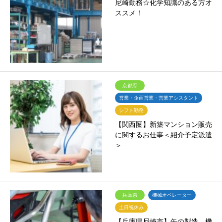
尼崎勤務☆化学知識のある方オ
ススメ！
京都府
営業・企画営業・営業アシスタント
シフト勤務
【関西圏】新築マンション販売
に関するお仕事＜紹介予定派遣
＞
兵庫県
機械オペレーター
土日祝休み
【兵庫県尼崎市】缶の製造 機