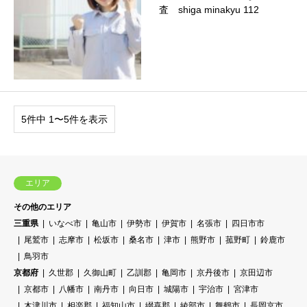
査 shiga minakyu 112
5件中 1〜5件を表示
エリア
その他のエリア
三重県
いなべ市
亀山市
伊勢市
伊賀市
名張市
四日市市
尾鷲市
志摩市
松坂市
桑名市
津市
熊野市
菰野町
鈴鹿市
鳥羽市
京都府
久世郡
久御山町
乙訓郡
亀岡市
京丹後市
京田辺市
京都市
八幡市
南丹市
向日市
城陽市
宇治市
宮津市
木津川市
相楽郡
福知山市
綴喜郡
綾部市
舞鶴市
長岡京市