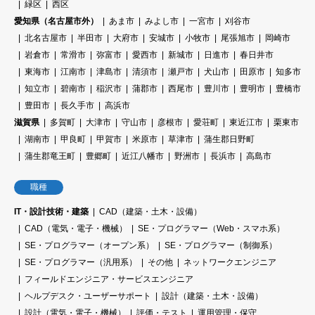
緑区
西区
愛知県（名古屋市外）
あま市
みよし市
一宮市
刈谷市
北名古屋市
半田市
大府市
安城市
小牧市
尾張旭市
岡崎市
岩倉市
常滑市
弥富市
愛西市
新城市
日進市
春日井市
東海市
江南市
津島市
清須市
瀬戸市
犬山市
田原市
知多市
知立市
碧南市
稲沢市
蒲郡市
西尾市
豊川市
豊明市
豊橋市
豊田市
長久手市
高浜市
滋賀県
多賀町
大津市
守山市
彦根市
愛荘町
東近江市
栗東市
湖南市
甲良町
甲賀市
米原市
草津市
蒲生郡日野町
蒲生郡竜王町
豊郷町
近江八幡市
野洲市
長浜市
高島市
職種
IT・設計技術・建築
CAD（建築・土木・設備）
CAD（電気・電子・機械）
SE・プログラマー（Web・スマホ系）
SE・プログラマー（オープン系）
SE・プログラマー（制御系）
SE・プログラマー（汎用系）
その他
ネットワークエンジニア
フィールドエンジニア・サービスエンジニア
ヘルプデスク・ユーザーサポート
設計（建築・土木・設備）
設計（電気・電子・機械）
評価・テスト
運用管理・保守