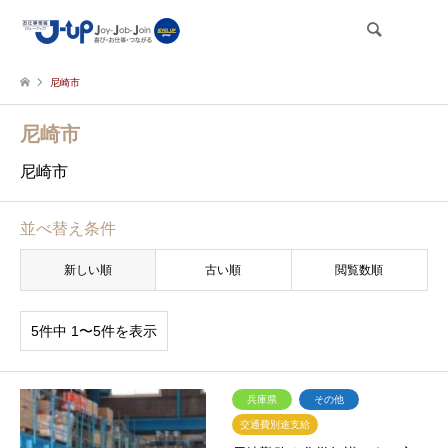
検索
尼崎市
尼崎市
尼崎市
並べ替え条件
新しい順
古い順
閲覧数順
5件中 1〜5件を表示
兵庫県
その他
交通費別途支給