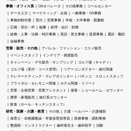
事務・オフィス系
OAオペレータ
その他事務
コールセンター
データ入力
マーケティング・企画
一般事務・OA事務
事務的軽作業
受付
営業事務
学校・大学事務・図書館
広報・宣伝・IR
秘書
経理・会計・財務
総務・人事・法務・特許事務
英語・英文事務
貿易事務
通訳・翻訳
金融事務
営業・販売・その他
アパレル・ファッション・コスメ販売
イベントスタッフ
インテリア・雑貨販売
キャンペーン・デモ販売・サンプリング
ゴルフ場（キャディ）
ゴルフ場（受付・コース管理）
ツアーコンダクター・旅行関連
テレマーケティング・テレアポインター
パチンコ・スロットスタッフ
ブライダル・セレモニー関連
ホテル関連・リゾート
営業・企画営業・営業アシスタント
接客・ショールーム・カウンター
携帯・家電販売
旅行系カウンター
飲食（ホール・キッチンスタッフ）
研究・医療・介護・教育
その他
介護・ヘルパー・介護補助
保育士・幼稚園教諭・学童保育指導員
医療事務・調剤事務
塾講師・インストラクター
歯科衛生士・歯科助手
治験