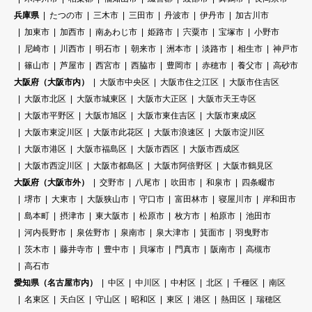
兵庫県
たつの市
三木市
三田市
丹波市
伊丹市
加古川市
加東市
加西市
南あわじ市
姫路市
宍粟市
宝塚市
小野市
尼崎市
川西市
明石市
朝来市
洲本市
淡路市
相生市
神戸市
篠山市
芦屋市
西宮市
西脇市
豊岡市
赤穂市
養父市
高砂市
大阪府（大阪市内）
大阪市中央区
大阪市住之江区
大阪市住吉区
大阪市北区
大阪市城東区
大阪市大正区
大阪市天王寺区
大阪市平野区
大阪市旭区
大阪市東住吉区
大阪市東成区
大阪市東淀川区
大阪市此花区
大阪市浪速区
大阪市淀川区
大阪市港区
大阪市福島区
大阪市西区
大阪市西成区
大阪市西淀川区
大阪市都島区
大阪市阿倍野区
大阪市鶴見区
大阪府（大阪市外）
交野市
八尾市
吹田市
和泉市
四条畷市
堺市
大東市
大阪狭山市
守口市
富田林市
寝屋川市
岸和田市
島本町
摂津市
東大阪市
松原市
枚方市
柏原市
池田市
河内長野市
泉佐野市
泉南市
泉大津市
箕面市
羽曳野市
茨木市
藤井寺市
豊中市
貝塚市
門真市
阪南市
高槻市
高石市
愛知県（名古屋市内）
中区
中川区
中村区
北区
千種区
南区
名東区
天白区
守山区
昭和区
東区
港区
熱田区
瑞穂区