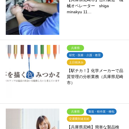
械オペレーター shiga
minakyu 11…
兵庫県
研究・医療・介護・教育
土日祝休み
【駅チカ！】化学メーカーで品
質管理の分析業務（兵庫県尼崎
市）
兵庫県
製造・軽作業・梱包
交通費別途支給
【兵庫県尼崎】簡単な製品検