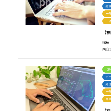
総
一
【福
職種
内容
京
デ
経
一
車
【京都