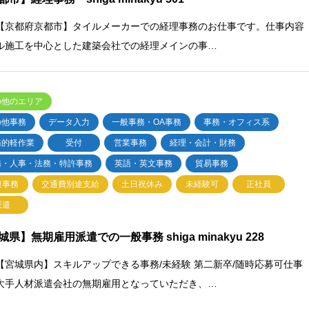
【京都府京都市】タイルメーカーでの経理事務のお仕事です。仕事内容
ル施工を中心とした建築会社での経理メインの事…
の他のエリア
の他事務
データ入力
一般事務・OA事務
事務・オフィス系
務的軽作業
受付
営業事務
経理・会計・財務
務・人事・法務・特許事務
英語・英文事務
貿易事務
般事務
交通費別途支給
土日祝休み
未経験可
正社員
派遣
城県】無期雇用派遣での一般事務 shiga minakyu 228
【宮城県内】スキルアップできる事務/未経験 第二新卒/随時応募可仕事
大手人材派遣会社の無期雇用となっていただき、…