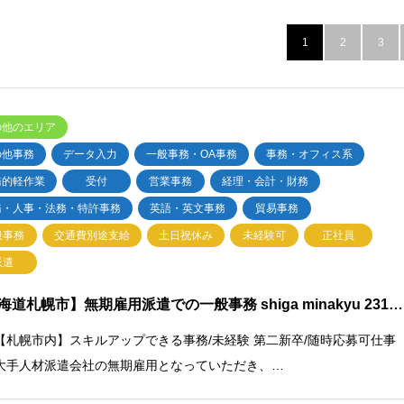
1
2
3
の他のエリア
の他事務
データ入力
一般事務・OA事務
事務・オフィス系
務的軽作業
受付
営業事務
経理・会計・財務
務・人事・法務・特許事務
英語・英文事務
貿易事務
般事務
交通費別途支給
土日祝休み
未経験可
正社員
派遣
海道札幌市】無期雇用派遣での一般事務 shiga minakyu 231…
【札幌市内】スキルアップできる事務/未経験 第二新卒/随時応募可仕事
大手人材派遣会社の無期雇用となっていただき、…