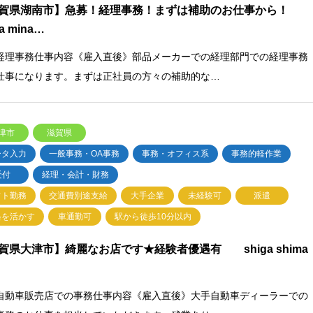
賀県湖南市】急募！経理事務！まずは補助のお仕事から！
ga mina…
経理事務仕事内容《雇入直後》部品メーカーでの経理部門での経理事務
仕事になります。まずは正社員の方々の補助的な…
津市
滋賀県
ータ入力
一般事務・OA事務
事務・オフィス系
事務的軽作業
受付
経理・会計・財務
フト勤務
交通費別途支給
大手企業
未経験可
派遣
格を活かす
車通勤可
駅から徒歩10分以内
賀県大津市】綺麗なお店です★経験者優遇有 shiga shima
自動車販売店での事務仕事内容《雇入直後》大手自動車ディーラーでの