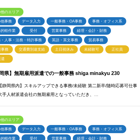
の他のエリア
の他事務
データ入力
一般事務・OA事務
事務・オフィス系
務的軽作業
受付
営業事務
経理・会計・財務
務・人事・法務・特許事務
英語・英文事務
貿易事務
般事務
交通費別途支給
土日祝休み
未経験可
正社員
派遣
岡県】無期雇用派遣での一般事務 shiga minakyu 230
【静岡県内】スキルアップできる事務/未経験 第二新卒/随時応募可仕事
大手人材派遣会社の無期雇用となっていただき、…
の他のエリア
の他事務
データ入力
一般事務・OA事務
事務・オフィス系
務的軽作業
受付
営業事務
経理・会計・財務