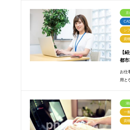
京
C
シ
資
【紹
都市
お仕事
用と
湖
一
資