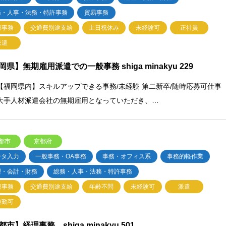
務・人事・法務・特許事務
貿易事務
般事務
交通費別途支給
土日祝休み
未経験可
正社員
派遣
岡県】無期雇用派遣での一般事務 shiga minakyu 229
【福岡県内】スキルアップできる事務/未経験 第二新卒/随時応募可仕事
大手人材派遣会社の無期雇用となっていただき、…
都市
京都府
ータ入力
一般事務・OA事務
事務・オフィス系
事務的軽作業
理・会計・財務
総務・人事・法務・特許事務
般事務
交通費別途支給
年齢不問
未経験可
派遣
通勤可
市】経理事務 shiga minakyu 501