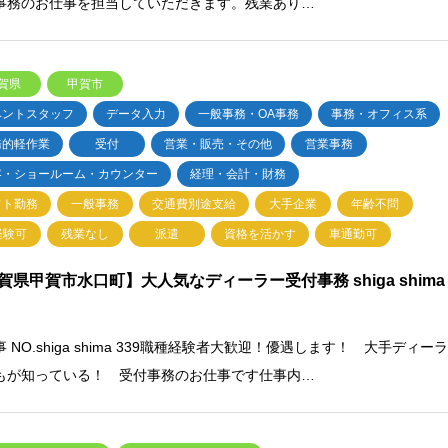
事務のお仕事を担当していただきます。残業あり…
賀県
甲賀市
ベントスタッフ
データ入力
一般事務・OA事務
事務・オフィス系
務的軽作業
受付
営業・販売・その他
営業事務
客・ショールーム・カウンター
経理・会計・財務
フト勤務
一般事務
交通費別途支給
大手企業
年齢不問
経験可
残業なし
派遣
資格を活かす
車通勤可
賀県甲賀市水口町】大人気なディーラー受付事務 shiga shima
 NO.shiga shima 339職種経験者大歓迎！優遇します！ 大手ディー
もが知っている！ 受付事務のお仕事です仕事内…