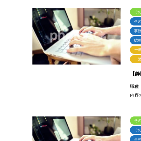
そ
そ
事
総
一
【静
職種
内容
そ
そ
事