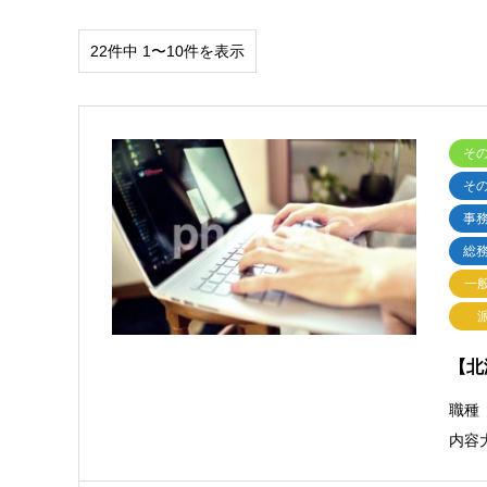
22件中 1〜10件を表示
そ
そ
事
総
一
【北
職種
内容