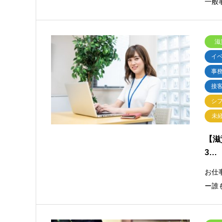
一般
滋
イ
事
接
シ
未
【滋
3…
お仕事
ー誰