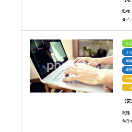
職種
タイ
そ
そ
事
総
一
【宮
職種
内容