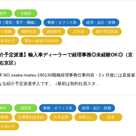
都市
京都府
AD（電気・電子・機械）
事務・オフィス系
経理・会計・財務
フト勤務
契約社員
未経験可
正社員
紹介予定派遣
格を活かす
駅から徒歩10分以内
介予定派遣】輸入車ディーラーで経理事務◎未経験OK◎（京
右京区）
 NO.osaka-matsu-190130職種経理事務仕事内容・2ヶ月後には直接雇
なる紹介予定派遣求人です。（最初は契約社員スタ…
南市
滋賀県
事務・オフィス系
経理・会計・財務
般事務
交通費別途支給
大手企業
残業なし
派遣
格を活かす