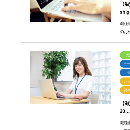
【滋
shi
職種
のお
大
デ
シ
資
【滋
20…
職種