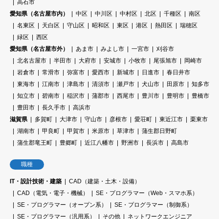
高石市
愛知県（名古屋市内）
中区
中川区
中村区
北区
千種区
南区
名東区
天白区
守山区
昭和区
東区
港区
熱田区
瑞穂区
緑区
西区
愛知県（名古屋市外）
あま市
みよし市
一宮市
刈谷市
北名古屋市
半田市
大府市
安城市
小牧市
尾張旭市
岡崎市
岩倉市
常滑市
弥富市
愛西市
新城市
日進市
春日井市
東海市
江南市
津島市
清須市
瀬戸市
犬山市
田原市
知多市
知立市
碧南市
稲沢市
蒲郡市
西尾市
豊川市
豊明市
豊橋市
豊田市
長久手市
高浜市
滋賀県
多賀町
大津市
守山市
彦根市
愛荘町
東近江市
栗東市
湖南市
甲良町
甲賀市
米原市
草津市
蒲生郡日野町
蒲生郡竜王町
豊郷町
近江八幡市
野洲市
長浜市
高島市
職種
IT・設計技術・建築
CAD（建築・土木・設備）
CAD（電気・電子・機械）
SE・プログラマー（Web・スマホ系）
SE・プログラマー（オープン系）
SE・プログラマー（制御系）
SE・プログラマー（汎用系）
その他
ネットワークエンジニア