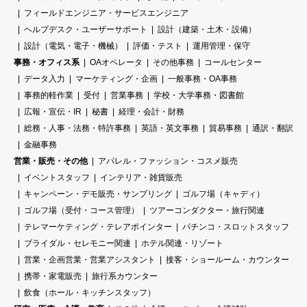
フィールドエンジニア・サービスエンジニア
ヘルプデスク・ユーザーサポート
設計（建築・土木・設備）
設計（電気・電子・機械）
評価・テスト
運用管理・保守
事務・オフィス系
OAオペレータ
その他事務
コールセンター
データ入力
マーケティング・企画
一般事務・OA事務
事務的軽作業
受付
営業事務
学校・大学事務・図書館
広報・宣伝・IR
秘書
経理・会計・財務
総務・人事・法務・特許事務
英語・英文事務
貿易事務
通訳・翻訳
金融事務
営業・販売・その他
アパレル・ファッション・コスメ販売
イベントスタッフ
インテリア・雑貨販売
キャンペーン・デモ販売・サンプリング
ゴルフ場（キャディ）
ゴルフ場（受付・コース管理）
ツアーコンダクター・旅行関連
テレマーケティング・テレアポインター
パチンコ・スロットスタッフ
ブライダル・セレモニー関連
ホテル関連・リゾート
営業・企画営業・営業アシスタント
接客・ショールーム・カウンター
携帯・家電販売
旅行系カウンター
飲食（ホール・キッチンスタッフ）