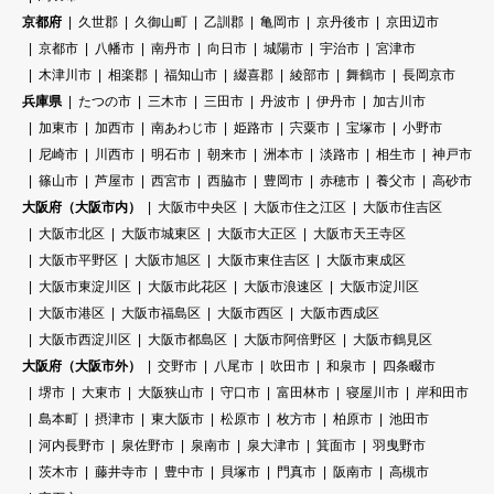
京都府
久世郡
久御山町
乙訓郡
亀岡市
京丹後市
京田辺市
京都市
八幡市
南丹市
向日市
城陽市
宇治市
宮津市
木津川市
相楽郡
福知山市
綴喜郡
綾部市
舞鶴市
長岡京市
兵庫県
たつの市
三木市
三田市
丹波市
伊丹市
加古川市
加東市
加西市
南あわじ市
姫路市
宍粟市
宝塚市
小野市
尼崎市
川西市
明石市
朝来市
洲本市
淡路市
相生市
神戸市
篠山市
芦屋市
西宮市
西脇市
豊岡市
赤穂市
養父市
高砂市
大阪府（大阪市内）
大阪市中央区
大阪市住之江区
大阪市住吉区
大阪市北区
大阪市城東区
大阪市大正区
大阪市天王寺区
大阪市平野区
大阪市旭区
大阪市東住吉区
大阪市東成区
大阪市東淀川区
大阪市此花区
大阪市浪速区
大阪市淀川区
大阪市港区
大阪市福島区
大阪市西区
大阪市西成区
大阪市西淀川区
大阪市都島区
大阪市阿倍野区
大阪市鶴見区
大阪府（大阪市外）
交野市
八尾市
吹田市
和泉市
四条畷市
堺市
大東市
大阪狭山市
守口市
富田林市
寝屋川市
岸和田市
島本町
摂津市
東大阪市
松原市
枚方市
柏原市
池田市
河内長野市
泉佐野市
泉南市
泉大津市
箕面市
羽曳野市
茨木市
藤井寺市
豊中市
貝塚市
門真市
阪南市
高槻市