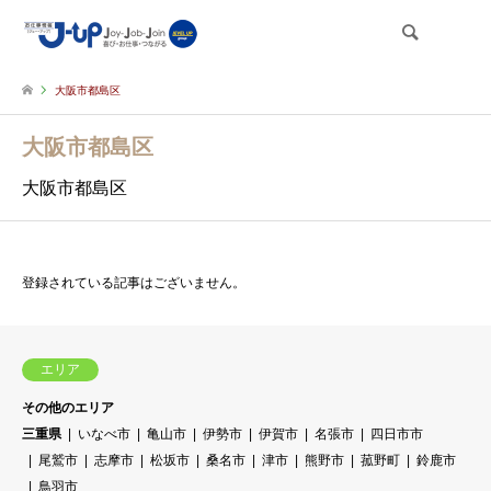
検索
大阪市都島区
大阪市都島区
大阪市都島区
登録されている記事はございません。
エリア
その他のエリア
三重県
いなべ市
亀山市
伊勢市
伊賀市
名張市
四日市市
尾鷲市
志摩市
松坂市
桑名市
津市
熊野市
菰野町
鈴鹿市
鳥羽市