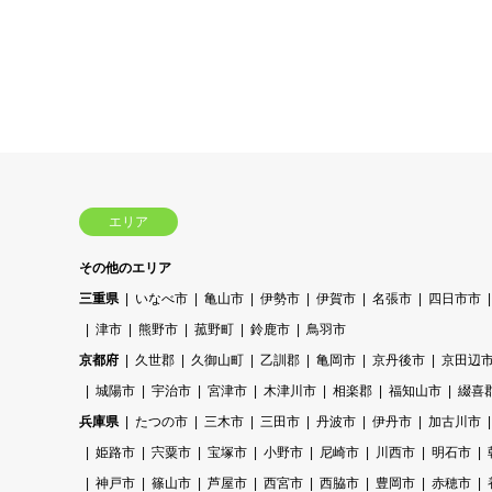
エリア
その他のエリア
三重県
いなべ市
亀山市
伊勢市
伊賀市
名張市
四日市市
津市
熊野市
菰野町
鈴鹿市
鳥羽市
京都府
久世郡
久御山町
乙訓郡
亀岡市
京丹後市
京田辺
城陽市
宇治市
宮津市
木津川市
相楽郡
福知山市
綴喜
兵庫県
たつの市
三木市
三田市
丹波市
伊丹市
加古川市
姫路市
宍粟市
宝塚市
小野市
尼崎市
川西市
明石市
神戸市
篠山市
芦屋市
西宮市
西脇市
豊岡市
赤穂市