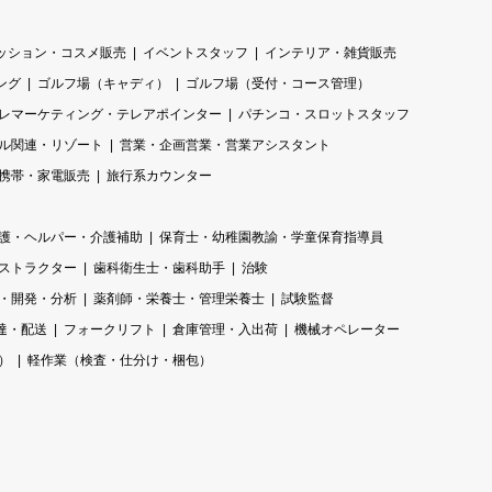
ッション・コスメ販売
イベントスタッフ
インテリア・雑貨販売
ング
ゴルフ場（キャディ）
ゴルフ場（受付・コース管理）
レマーケティング・テレアポインター
パチンコ・スロットスタッフ
ル関連・リゾート
営業・企画営業・営業アシスタント
携帯・家電販売
旅行系カウンター
護・ヘルパー・介護補助
保育士・幼稚園教諭・学童保育指導員
ストラクター
歯科衛生士・歯科助手
治験
・開発・分析
薬剤師・栄養士・管理栄養士
試験監督
達・配送
フォークリフト
倉庫管理・入出荷
機械オペレーター
）
軽作業（検査・仕分け・梱包）