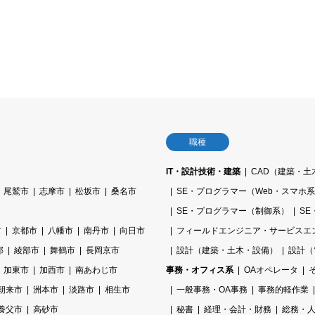
職種
IT・設計技術・建築
CAD（建築・土
尾鷲市
志摩市
松坂市
桑名市
SE・プログラマー（Web・スマホ
SE・プログラマー（制御系）
S
市
京都市
八幡市
南丹市
向日市
フィールドエンジニア・サービスエ
郡
綾部市
舞鶴市
長岡京市
設計（建築・土木・設備）
設計（
加東市
加西市
南あわじ市
事務・オフィス系
OAオペレータ
朝来市
洲本市
淡路市
相生市
一般事務・OA事務
事務的軽作業
養父市
高砂市
秘書
経理・会計・財務
総務・