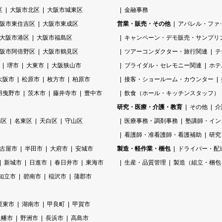
区
大阪市北区
大阪市城東区
金融事務
阪市東住吉区
大阪市東成区
営業・販売・その他
アパレル・ファ
大阪市港区
大阪市福島区
キャンペーン・デモ販売・サンプリ
阪市阿倍野区
大阪市鶴見区
ツアーコンダクター・旅行関連
テ
堺市
大東市
大阪狭山市
ブライダル・セレモニー関連
ホテ
大阪市
松原市
枚方市
柏原市
接客・ショールーム・カウンター
羽曳野市
茨木市
藤井寺市
豊中市
飲食（ホール・キッチンスタッフ）
研究・医療・介護・教育
その他
介
南区
名東区
天白区
守山区
医療事務・調剤事務
塾講師・イン
看護師・准看護師・看護補助
研究
古屋市
半田市
大府市
安城市
製造・軽作業・梱包
ドライバー・配
新城市
日進市
春日井市
東海市
生産・品質管理
製造（組立・梱包
知立市
碧南市
稲沢市
蒲郡市
栗東市
湖南市
甲良町
甲賀市
八幡市
野洲市
長浜市
高島市