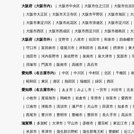
大阪府（大阪市内）
大阪市中央区
大阪市住之江区
大阪市住吉
大阪市大正区
大阪市天王寺区
大阪市平野区
大阪市旭区
大
大阪市東淀川区
大阪市此花区
大阪市浪速区
大阪市淀川区
大阪市西区
大阪市西成区
大阪市西淀川区
大阪市都島区
大
大阪府（大阪市外）
交野市
八尾市
吹田市
和泉市
四条畷市
守口市
富田林市
寝屋川市
岸和田市
島本町
摂津市
東
池田市
河内長野市
泉佐野市
泉南市
泉大津市
箕面市
貝塚市
門真市
阪南市
高槻市
高石市
愛知県（名古屋市内）
中区
中川区
中村区
北区
千種区
昭和区
東区
港区
熱田区
瑞穂区
緑区
西区
愛知県（名古屋市外）
あま市
みよし市
一宮市
刈谷市
北名
小牧市
尾張旭市
岡崎市
岩倉市
常滑市
弥富市
愛西市
江南市
津島市
清須市
瀬戸市
犬山市
田原市
知多市
西尾市
豊川市
豊明市
豊橋市
豊田市
長久手市
高浜市
滋賀県
多賀町
大津市
守山市
彦根市
愛荘町
東近江市
米原市
草津市
蒲生郡日野町
蒲生郡竜王町
豊郷町
近江