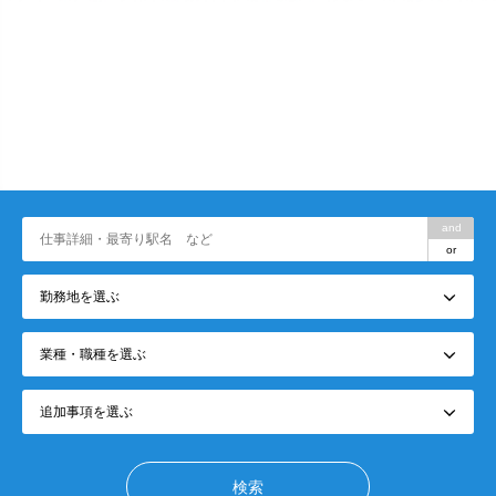
and
or