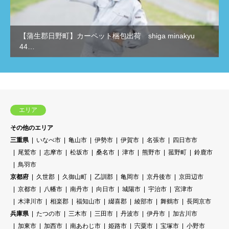
【蒲生郡日野町】カーペット梱包出荷 shiga minakyu
44…
エリア
その他のエリア
三重県
いなべ市
亀山市
伊勢市
伊賀市
名張市
四日市市
尾鷲市
志摩市
松坂市
桑名市
津市
熊野市
菰野町
鈴鹿市
鳥羽市
京都府
久世郡
久御山町
乙訓郡
亀岡市
京丹後市
京田辺市
京都市
八幡市
南丹市
向日市
城陽市
宇治市
宮津市
木津川市
相楽郡
福知山市
綴喜郡
綾部市
舞鶴市
長岡京市
兵庫県
たつの市
三木市
三田市
丹波市
伊丹市
加古川市
加東市
加西市
南あわじ市
姫路市
宍粟市
宝塚市
小野市