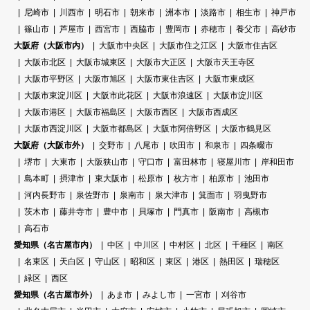
尼崎市
川西市
明石市
朝来市
洲本市
淡路市
相生市
神戸市
篠山市
芦屋市
西宮市
西脇市
豊岡市
赤穂市
養父市
高砂市
大阪府（大阪市内）
大阪市中央区
大阪市住之江区
大阪市住吉区
大阪市北区
大阪市城東区
大阪市大正区
大阪市天王寺区
大阪市平野区
大阪市旭区
大阪市東住吉区
大阪市東成区
大阪市東淀川区
大阪市此花区
大阪市浪速区
大阪市淀川区
大阪市港区
大阪市福島区
大阪市西区
大阪市西成区
大阪市西淀川区
大阪市都島区
大阪市阿倍野区
大阪市鶴見区
大阪府（大阪市外）
交野市
八尾市
吹田市
和泉市
四条畷市
堺市
大東市
大阪狭山市
守口市
富田林市
寝屋川市
岸和田市
島本町
摂津市
東大阪市
松原市
枚方市
柏原市
池田市
河内長野市
泉佐野市
泉南市
泉大津市
箕面市
羽曳野市
茨木市
藤井寺市
豊中市
貝塚市
門真市
阪南市
高槻市
高石市
愛知県（名古屋市内）
中区
中川区
中村区
北区
千種区
南区
名東区
天白区
守山区
昭和区
東区
港区
熱田区
瑞穂区
緑区
西区
愛知県（名古屋市外）
あま市
みよし市
一宮市
刈谷市