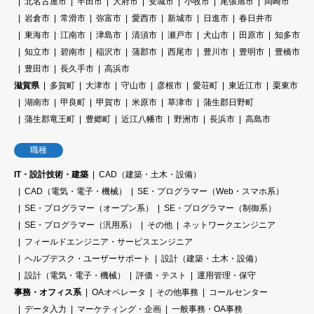
北名古屋市
半田市
大府市
安城市
小牧市
尾張旭市
岡崎市
岩倉市
常滑市
弥富市
愛西市
新城市
日進市
春日井市
東海市
江南市
津島市
清須市
瀬戸市
犬山市
田原市
知多市
知立市
碧南市
稲沢市
蒲郡市
西尾市
豊川市
豊明市
豊橋市
豊田市
長久手市
高浜市
滋賀県
多賀町
大津市
守山市
彦根市
愛荘町
東近江市
栗東市
湖南市
甲良町
甲賀市
米原市
草津市
蒲生郡日野町
蒲生郡竜王町
豊郷町
近江八幡市
野洲市
長浜市
高島市
職種
IT・設計技術・建築
CAD（建築・土木・設備）
CAD（電気・電子・機械）
SE・プログラマー（Web・スマホ系）
SE・プログラマー（オープン系）
SE・プログラマー（制御系）
SE・プログラマー（汎用系）
その他
ネットワークエンジニア
フィールドエンジニア・サービスエンジニア
ヘルプデスク・ユーザーサポート
設計（建築・土木・設備）
設計（電気・電子・機械）
評価・テスト
運用管理・保守
事務・オフィス系
OAオペレータ
その他事務
コールセンター
データ入力
マーケティング・企画
一般事務・OA事務