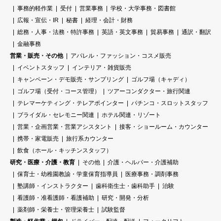
事務的軽作業
受付
営業事務
学校・大学事務・図書館
広報・宣伝・IR
秘書
経理・会計・財務
総務・人事・法務・特許事務
英語・英文事務
貿易事務
通訳・翻訳
金融事務
営業・販売・その他
アパレル・ファッション・コスメ販売
イベントスタッフ
インテリア・雑貨販売
キャンペーン・デモ販売・サンプリング
ゴルフ場（キャディ）
ゴルフ場（受付・コース管理）
ツアーコンダクター・旅行関連
テレマーケティング・テレアポインター
パチンコ・スロットスタッフ
ブライダル・セレモニー関連
ホテル関連・リゾート
営業・企画営業・営業アシスタント
接客・ショールーム・カウンター
携帯・家電販売
旅行系カウンター
飲食（ホール・キッチンスタッフ）
研究・医療・介護・教育
その他
介護・ヘルパー・介護補助
保育士・幼稚園教諭・学童保育指導員
医療事務・調剤事務
塾講師・インストラクター
歯科衛生士・歯科助手
治験
看護師・准看護師・看護補助
研究・開発・分析
薬剤師・栄養士・管理栄養士
試験監督