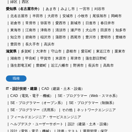
緑区
西区
愛知県（名古屋市外）
あま市
みよし市
一宮市
刈谷市
北名古屋市
半田市
大府市
安城市
小牧市
尾張旭市
岡崎市
岩倉市
常滑市
弥富市
愛西市
新城市
日進市
春日井市
東海市
江南市
津島市
清須市
瀬戸市
犬山市
田原市
知多市
知立市
碧南市
稲沢市
蒲郡市
西尾市
豊川市
豊明市
豊橋市
豊田市
長久手市
高浜市
滋賀県
多賀町
大津市
守山市
彦根市
愛荘町
東近江市
栗東市
湖南市
甲良町
甲賀市
米原市
草津市
蒲生郡日野町
蒲生郡竜王町
豊郷町
近江八幡市
野洲市
長浜市
高島市
職種
IT・設計技術・建築
CAD（建築・土木・設備）
CAD（電気・電子・機械）
SE・プログラマー（Web・スマホ系）
SE・プログラマー（オープン系）
SE・プログラマー（制御系）
SE・プログラマー（汎用系）
その他
ネットワークエンジニア
フィールドエンジニア・サービスエンジニア
ヘルプデスク・ユーザーサポート
設計（建築・土木・設備）
設計（電気・電子・機械）
評価・テスト
運用管理・保守