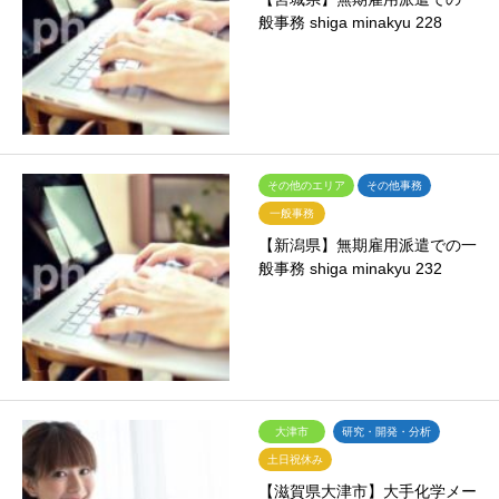
般事務 shiga minakyu 228
その他のエリア
その他事務
一般事務
【新潟県】無期雇用派遣での一
般事務 shiga minakyu 232
大津市
研究・開発・分析
土日祝休み
【滋賀県大津市】大手化学メー