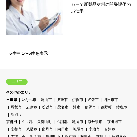
カーで新製品材料の開発評価の
お仕事！
5件中 1〜5件を表示
エリア
その他のエリア
三重県
いなべ市
亀山市
伊勢市
伊賀市
名張市
四日市市
尾鷲市
志摩市
松坂市
桑名市
津市
熊野市
菰野町
鈴鹿市
鳥羽市
京都府
久世郡
久御山町
乙訓郡
亀岡市
京丹後市
京田辺市
京都市
八幡市
南丹市
向日市
城陽市
宇治市
宮津市
木津川市
相楽郡
福知山市
綴喜郡
綾部市
舞鶴市
長岡京市