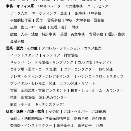
事務・オフィス系
OAオペレータ
その他事務
コールセンター
データ入力
マーケティング・企画
一般事務・OA事務
事務的軽作業
受付
営業事務
学校・大学事務・図書館
広報・宣伝・IR
秘書
経理・会計・財務
総務・人事・法務・特許事務
英語・英文事務
貿易事務
通訳・翻訳
金融事務
営業・販売・その他
アパレル・ファッション・コスメ販売
イベントスタッフ
インテリア・雑貨販売
キャンペーン・デモ販売・サンプリング
ゴルフ場（キャディ）
ゴルフ場（受付・コース管理）
ツアーコンダクター・旅行関連
テレマーケティング・テレアポインター
パチンコ・スロットスタッフ
ブライダル・セレモニー関連
ホテル関連・リゾート
営業・企画営業・営業アシスタント
接客・ショールーム・カウンター
携帯・家電販売
旅行系カウンター
飲食（ホール・キッチンスタッフ）
研究・医療・介護・教育
その他
介護・ヘルパー・介護補助
保育士・幼稚園教諭・学童保育指導員
医療事務・調剤事務
塾講師・インストラクター
歯科衛生士・歯科助手
治験