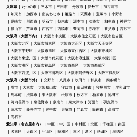
兵庫県
たつの市
三木市
三田市
丹波市
伊丹市
加古川市
加東市
加西市
南あわじ市
姫路市
宍粟市
宝塚市
小野市
尼崎市
川西市
明石市
朝来市
洲本市
淡路市
相生市
神戸市
篠山市
芦屋市
西宮市
西脇市
豊岡市
赤穂市
養父市
高砂市
大阪府（大阪市内）
大阪市中央区
大阪市住之江区
大阪市住吉区
大阪市北区
大阪市城東区
大阪市大正区
大阪市天王寺区
大阪市平野区
大阪市旭区
大阪市東住吉区
大阪市東成区
大阪市東淀川区
大阪市此花区
大阪市浪速区
大阪市淀川区
大阪市港区
大阪市福島区
大阪市西区
大阪市西成区
大阪市西淀川区
大阪市都島区
大阪市阿倍野区
大阪市鶴見区
大阪府（大阪市外）
交野市
八尾市
吹田市
和泉市
四条畷市
堺市
大東市
大阪狭山市
守口市
富田林市
寝屋川市
岸和田市
島本町
摂津市
東大阪市
松原市
枚方市
柏原市
池田市
河内長野市
泉佐野市
泉南市
泉大津市
箕面市
羽曳野市
茨木市
藤井寺市
豊中市
貝塚市
門真市
阪南市
高槻市
高石市
愛知県（名古屋市内）
中区
中川区
中村区
北区
千種区
南区
名東区
天白区
守山区
昭和区
東区
港区
熱田区
瑞穂区